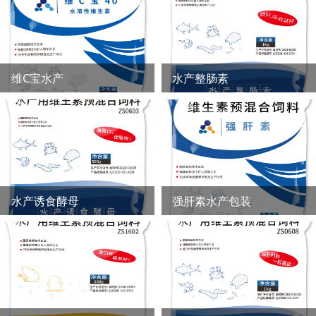
维C宝水产
水产整肠素
水产诱食酵母
强肝素水产包装