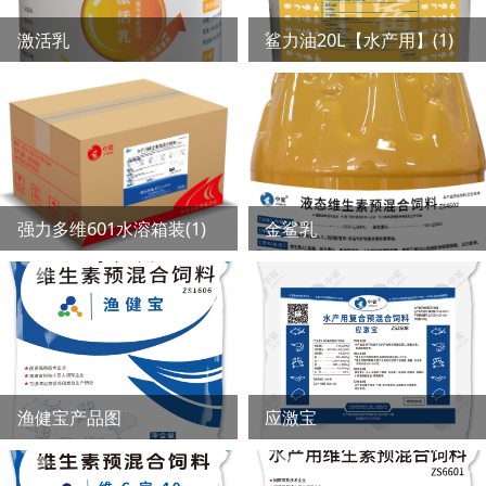
激活乳
鲨力油20L【水产用】(1)
强力多维601水溶箱装(1)
金鲨乳
渔健宝产品图
应激宝